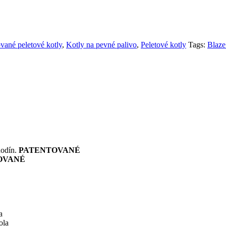
ané peletové kotly
,
Kotly na pevné palivo
,
Peletové kotly
Tags:
Blaz
hodín.
PATENTOVANÉ
OVANÉ
a
ola