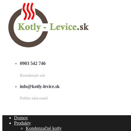
0903 542 746
Kontaktujte nás
info@kotly-levice.sk
Pošlite nám email
Domov
Produkty
Kondenzačné kotly