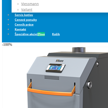
Viessmann
Vailant
Servis kotlov
Cenové ponuky
Cenník práce
Kontakt
Špeciálne akcie!
Zľava
Košík
-100%