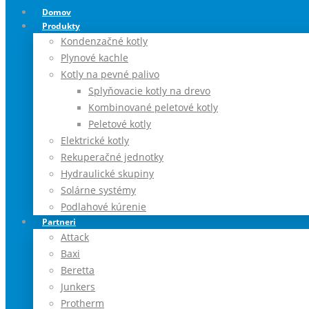
Domov
Produkty
Kondenzačné kotly
Plynové kachle
Kotly na pevné palivo
Splyňovacie kotly na drevo
Kombinované peletové kotly
Peletové kotly
Elektrické kotly
Rekuperačné jednotky
Hydraulické skupiny
Solárne systémy
Podlahové kúrenie
Partneri
Attack
Baxi
Beretta
Junkers
Protherm