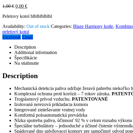
1,00
€
0,00
€
Peletovy kotol blblblblblbl
Availability:
Out of stock
Categories:
Blaze Harmony kotle
,
Kombinov
peletový kotol
Facebook
Email
Description
Additional information
Špecifikácie
Na stiahnutie
Description
Mechanická detekcia paliva udržuje žeravú pahrebu niekoľko 
Komplexná ochrana proti korózii – 7 rokov záruka.
PATENT
Trojpásmový prívod vzduchu.
PATENTOVANÉ
Izolovaná nerezová prikladacia komora
Integrované zmiešavanie vratnej vody
Komfortná poloautomatická prevádzka
Nízka spotreba paliva, účinnosť 92 % v celom rozsahu výkonu
Špeciálne turbulátory – jednoduché a účinné čistenie výmenník
Spádované dno splyňovacej komory pre samočinný odvod pop