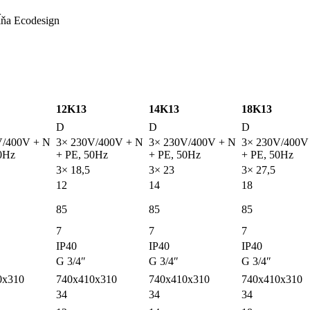
ĺňa Ecodesign
12K13
14K13
18K13
D
D
D
V/400V + N
3× 230V/400V + N
3× 230V/400V + N
3× 230V/400V
0Hz
+ PE, 50Hz
+ PE, 50Hz
+ PE, 50Hz
3× 18,5
3× 23
3× 27,5
12
14
18
85
85
85
7
7
7
IP40
IP40
IP40
G 3/4″
G 3/4″
G 3/4″
0x310
740x410x310
740x410x310
740x410x310
34
34
34