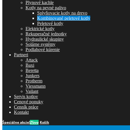
Plynové kachle
Kotly na pevné palivo
Splyňovacie kotly na drevo
Kombinované peletové kotly
Peletové kotly
Elektrické kotly
Rekuperačné jednotky
Hydraulické skupiny
Solárne systémy
Podlahové kúrenie
Partneri
Attack
Baxi
Beretta
Junkers
Protherm
Viessmann
Vailant
Servis kotlov
Cenové ponuky
Cenník práce
Kontakt
Špeciálne akcie!
Zľava
Košík