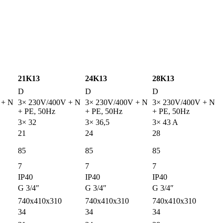
21K13
24K13
28K13
D
D
D
 + N
3× 230V/400V + N
3× 230V/400V + N
3× 230V/400V + N
+ PE, 50Hz
+ PE, 50Hz
+ PE, 50Hz
3× 32
3× 36,5
3× 43 A
21
24
28
85
85
85
7
7
7
IP40
IP40
IP40
G 3/4″
G 3/4″
G 3/4″
740x410x310
740x410x310
740x410x310
34
34
34