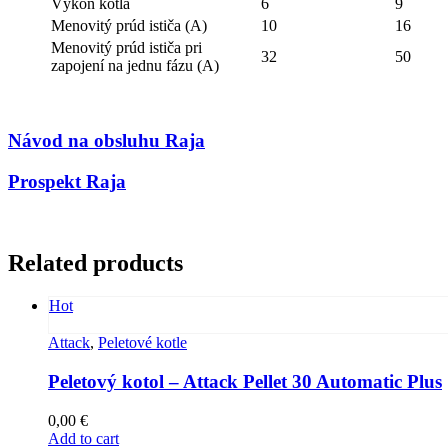
Výkon kotla
6
9
Menovitý prúd ističa (A)
10
16
Menovitý prúd ističa pri
32
50
zapojení na jednu fázu (A)
Návod na obsluhu Raja
Prospekt Raja
Related products
Hot
Attack
,
Peletové kotle
Peletový kotol – Attack Pellet 30 Automatic Plus
0,00
€
Add to cart