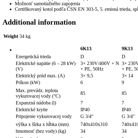
Možnosť samotiažného zapojenia
Certifikovaný kotol podľa ČSN EN 303-5, 5. emisná trieda, sp
Additional information
Weight
34 kg
6K13
9K13
Energetická trieda
D
D
Elektrické napätie (6 – 28 kW)
3× 230V/400V + N
3× 230
(V)
+ PE, 50Hz
+ PE, 5
Elektrický prúd max. (A)
3× 9,5
3× 14
Príkon (kW)
6
9
Max. prevádz. teplota
85
85
vykurovacej vody (°C)
Expanzná nádoba (l)
7
7
Elektrické krytie
IP40
IP40
Pripojenie vykurovacej vody
G 3/4″
G 3/4″
výška x šírka x hĺbka (mm)
740x410x310
740x41
hmotnosť (bez vody) (kg)
34
34