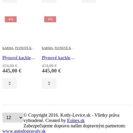
-6%
-6%
KARMA
,
PLYNOVÉ KACHLE
KARMA
,
PLYNOVÉ KACHLE
Plynové kachle – Karma BETA 2kW
Plynové kachle – Karma BETA 3 kW Mechanic
474,00
€
474,00
€
445,00
€
445,00
€
© Copyright 2016. Kotly-Levice.sk - Všetky práva
vyhradené. Created by
Esines.sk
Zabezpečujeme dopravu naším dopravným partnerom:
www.autodopravalv.sk