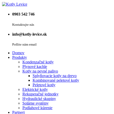
0903 542 746
Kontaktujte nás
info@kotly-levice.sk
Pošlite nám email
Domov
Produkty
Kondenzačné kotly
Plynové kachle
Kotly na pevné palivo
Splyňovacie kotly na drevo
Kombinované peletové kotly
Peletové kotly
Elektrické kotly
Rekuperačné jednotky
Hydraulické skupiny
Solárne systémy
Podlahové kúrenie
Partneri