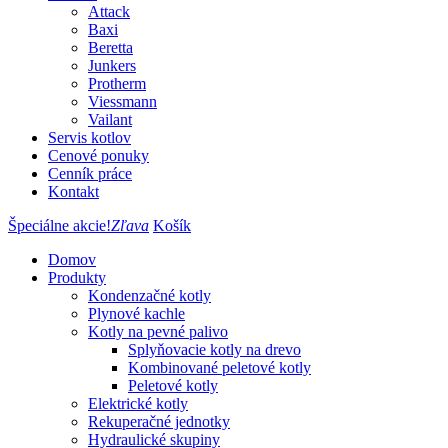
Attack
Baxi
Beretta
Junkers
Protherm
Viessmann
Vailant
Servis kotlov
Cenové ponuky
Cenník práce
Kontakt
Špeciálne akcie!
Zľava
Košík
Domov
Produkty
Kondenzačné kotly
Plynové kachle
Kotly na pevné palivo
Splyňovacie kotly na drevo
Kombinované peletové kotly
Peletové kotly
Elektrické kotly
Rekuperačné jednotky
Hydraulické skupiny