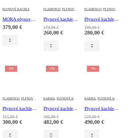
PLYNOVÉ KACHLE
FLAMENCO
,
PLYNOVÉ KACHLE
FLAMENCO
,
PLYNOVÉ KACHLE
MORA plynové vykurovacie telesá PT6140 -cez stenu 4,2 kW
Plynové kachle – Flamenco 2 kW
Plynové kachle – Flamenco 4 kW
379,00
€
270,00
€
290,00
€
260,00
€
280,00
€
-5%
-5%
-7%
FLAMENCO
,
PLYNOVÉ KACHLE
KARMA
,
PLYNOVÉ KACHLE
KARMA
,
PLYNOVÉ KACHLE
Plynové kachle – Flamenco 5 kW
Plynové kachle – Karma 3,8 kW Beta 4 Mechanic
Plynové kachle – Karma 4,7 kW Beta 5 Mechanic
315,00
€
506,00
€
528,00
€
300,00
€
482,00
€
490,00
€