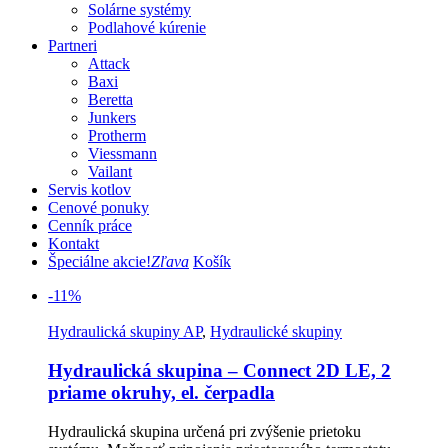
Solárne systémy
Podlahové kúrenie
Partneri
Attack
Baxi
Beretta
Junkers
Protherm
Viessmann
Vailant
Servis kotlov
Cenové ponuky
Cenník práce
Kontakt
Špeciálne akcie!
Zľava
Košík
-11%
Hydraulická skupiny AP
,
Hydraulické skupiny
Hydraulická skupina – Connect 2D LE, 2
priame okruhy, el. čerpadla
Hydraulická skupina určená pri zvýšenie prietoku