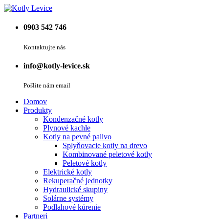
0903 542 746
Kontaktujte nás
info@kotly-levice.sk
Pošlite nám email
Domov
Produkty
Kondenzačné kotly
Plynové kachle
Kotly na pevné palivo
Splyňovacie kotly na drevo
Kombinované peletové kotly
Peletové kotly
Elektrické kotly
Rekuperačné jednotky
Hydraulické skupiny
Solárne systémy
Podlahové kúrenie
Partneri