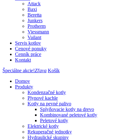
Attack
Baxi
Beretta
Junkers
Protherm
Viessmann
Vailant
Servis kotlov
Cenové ponuky
Cenník práce
Kontakt
Špeciálne akcie!
Zľava
Košík
Domov
Produkty
Kondenzačné kotly
Plynové kachle
Kotly na pevné palivo
Splyňovacie kotly na drevo
Kombinované peletové kotly
Peletové kotly
Elektrické kotly
Rekuperačné jednotky
Hydraulické skupiny