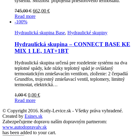
systému. Možnosť pripojenia priestorového termostatu.
745,00
€
662,00
€
Read more
-100%
Hydraulická skupina Base
,
Hydraulické skupiny
Hydraulická skupina – CONNECT BASE KE
MIX 1 LE, 1AT+1BT
Hydraulická skupina určená pre rozdelenie systému na dva
teplotné spády, kde nízky teplotný spád je ovládaný
termostatickým zmiešavacím ventilom, zloženie: 2 čerpadlá
Grundfos, trojcestný zmiešavací ventil, teplomery, limitný
termostat, elektrická…
1,00
€
0,00
€
Read more
© Copyright 2016. Kotly-Levice.sk - Všetky práva vyhradené.
Created by
Esines.sk
Zabezpečujeme dopravu naším dopravným partnerom:
www.autodopravalv.sk
has been added to your cart.