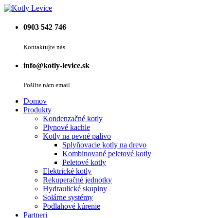
0903 542 746
Kontaktujte nás
info@kotly-levice.sk
Pošlite nám email
Domov
Produkty
Kondenzačné kotly
Plynové kachle
Kotly na pevné palivo
Splyňovacie kotly na drevo
Kombinované peletové kotly
Peletové kotly
Elektrické kotly
Rekuperačné jednotky
Hydraulické skupiny
Solárne systémy
Podlahové kúrenie
Partneri