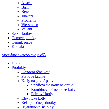
Attack
Baxi
Beretta
Junkers
Protherm
Viessmann
Vailant
Servis kotlov
Cenové ponuky
Cenník práce
Kontakt
Špeciálne akcie!
Zľava
Košík
Domov
Produkty
Kondenzačné kotly
Plynové kachle
Kotly na pevné palivo
Splyňovacie kotly na drevo
Kombinované peletové kotly
Peletové kotly
Elektrické kotly
Rekuperačné jednotky
Hydraulické skupiny