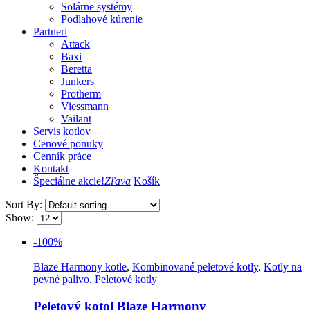
Solárne systémy
Podlahové kúrenie
Partneri
Attack
Baxi
Beretta
Junkers
Protherm
Viessmann
Vailant
Servis kotlov
Cenové ponuky
Cenník práce
Kontakt
Špeciálne akcie!
Zľava
Košík
Sort By:
Show:
-100%
Blaze Harmony kotle
,
Kombinované peletové kotly
,
Kotly na
pevné palivo
,
Peletové kotly
Peletový kotol Blaze Harmony