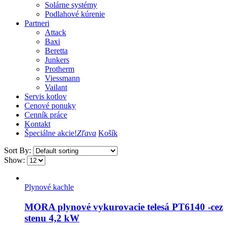
Solárne systémy
Podlahové kúrenie
Partneri
Attack
Baxi
Beretta
Junkers
Protherm
Viessmann
Vailant
Servis kotlov
Cenové ponuky
Cenník práce
Kontakt
Špeciálne akcie!
Zľava
Košík
Sort By:
Show:
Plynové kachle
MORA plynové vykurovacie telesá PT6140 -cez
stenu 4,2 kW