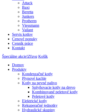
Attack
Baxi
Beretta
Junkers
Protherm
Viessmann
Vailant
Servis kotlov
Cenové ponuky
Cenník práce
Kontakt
Špeciálne akcie!
Zľava
Košík
Domov
Produkty
Kondenzačné kotly
Plynové kachle
Kotly na pevné palivo
Splyňovacie kotly na drevo
Kombinované peletové kotly
Peletové kotly
Elektrické kotly
Rekuperačné jednotky
Hydraulické skupiny