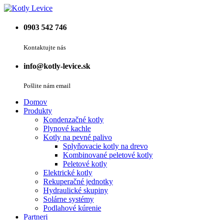
0903 542 746
Kontaktujte nás
info@kotly-levice.sk
Pošlite nám email
Domov
Produkty
Kondenzačné kotly
Plynové kachle
Kotly na pevné palivo
Splyňovacie kotly na drevo
Kombinované peletové kotly
Peletové kotly
Elektrické kotly
Rekuperačné jednotky
Hydraulické skupiny
Solárne systémy
Podlahové kúrenie
Partneri