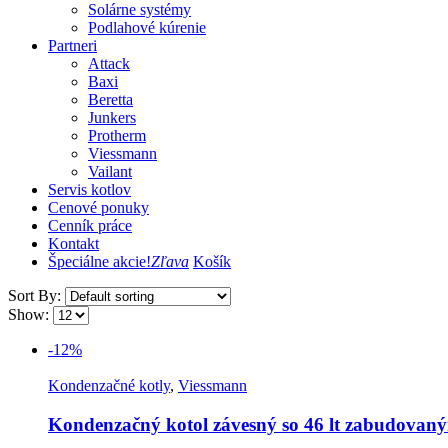
Solárne systémy
Podlahové kúrenie
Partneri
Attack
Baxi
Beretta
Junkers
Protherm
Viessmann
Vailant
Servis kotlov
Cenové ponuky
Cenník práce
Kontakt
Špeciálne akcie!
Zľava
Košík
Sort By:
Show:
-12%
Kondenzačné kotly
,
Viessmann
Kondenzačný kotol závesný so 46 lt zabudova