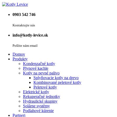
0903 542 746
Kontaktujte nás
info@kotly-levice.sk
Pošlite nám email
Domov
Produkty
Kondenzačné kotly
Plynové kachle
Kotly na pevné palivo
Splyňovacie kotly na drevo
Kombinované peletové kotly
Peletové kotly
Elektrické kotly
Rekuperačné jednotky
Hydraulické skupiny
Solárne systémy
Podlahové kúrenie
Partneri