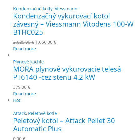
Kondenzačné kotly
,
Viessmann
Kondenzačný vykurovací kotol
závesný – Viessmann Vitodens 100-W
B1HC025
2.025,00
€
1.656,00
€
Read more
Plynové kachle
MORA plynové vykurovacie telesá
PT6140 -cez stenu 4,2 kW
379,00
€
Read more
Hot
Attack
,
Peletové kotle
Peletový kotol – Attack Pellet 30
Automatic Plus
0,00
€