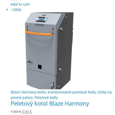
Add to cart
-100%
Blaze Harmony kotle
,
Kombinované peletové kotly
,
Kotly na
pevné palivo
,
Peletové kotly
Peletový kotol Blaze Harmony
1,00
€
0,00
€