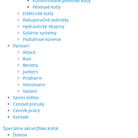
Kombinované peletové kotly
Peletové kotly
Elektrické kotly
Rekuperačné jednotky
Hydraulické skupiny
Solárne systémy
Podlahové kúrenie
Partneri
Attack
Baxi
Beretta
Junkers
Protherm
Viessmann
Vailant
Servis kotlov
Cenové ponuky
Cenník práce
Kontakt
Špeciálne akcie!
Zľava
Košík
Domov