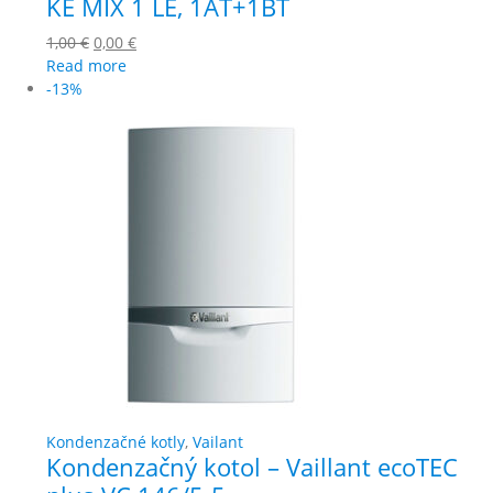
KE MIX 1 LE, 1AT+1BT
1,00
€
0,00
€
Read more
-13%
Kondenzačné kotly
,
Vailant
Kondenzačný kotol – Vaillant ecoTEC