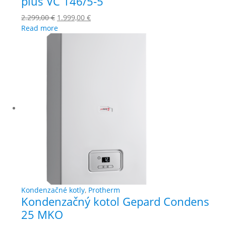
plus VC 146/5-5
2.299,00
€
1.999,00
€
Read more
Kondenzačné kotly
,
Protherm
Kondenzačný kotol Gepard Condens
25 MKO