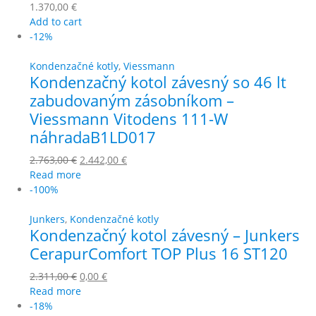
1.370,00
€
Add to cart
-12%
Kondenzačné kotly
,
Viessmann
Kondenzačný kotol závesný so 46 lt
zabudovaným zásobníkom –
Viessmann Vitodens 111-W
náhradaB1LD017
2.763,00
€
2.442,00
€
Read more
-100%
Junkers
,
Kondenzačné kotly
Kondenzačný kotol závesný – Junkers
CerapurComfort TOP Plus 16 ST120
2.311,00
€
0,00
€
Read more
-18%