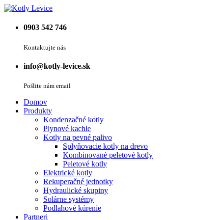
0903 542 746
Kontaktujte nás
info@kotly-levice.sk
Pošlite nám email
Domov
Produkty
Kondenzačné kotly
Plynové kachle
Kotly na pevné palivo
Splyňovacie kotly na drevo
Kombinované peletové kotly
Peletové kotly
Elektrické kotly
Rekuperačné jednotky
Hydraulické skupiny
Solárne systémy
Podlahové kúrenie
Partneri