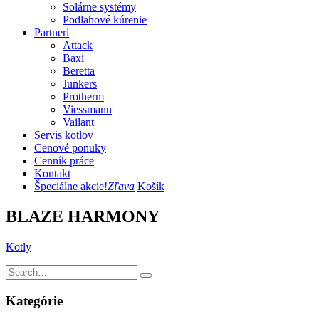
Solárne systémy
Podlahové kúrenie
Partneri
Attack
Baxi
Beretta
Junkers
Protherm
Viessmann
Vailant
Servis kotlov
Cenové ponuky
Cenník práce
Kontakt
Špeciálne akcie!
Zľava
Košík
BLAZE HARMONY
Kotly
Kategórie