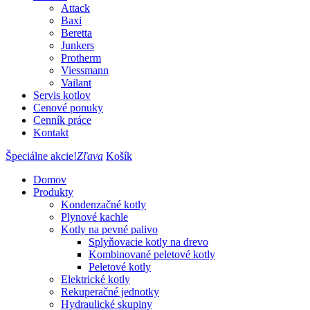
Attack
Baxi
Beretta
Junkers
Protherm
Viessmann
Vailant
Servis kotlov
Cenové ponuky
Cenník práce
Kontakt
Špeciálne akcie!
Zľava
Košík
Domov
Produkty
Kondenzačné kotly
Plynové kachle
Kotly na pevné palivo
Splyňovacie kotly na drevo
Kombinované peletové kotly
Peletové kotly
Elektrické kotly
Rekuperačné jednotky
Hydraulické skupiny