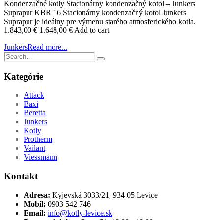
Kondenzačné kotly Stacionárny kondenzačný kotol – Junkers
Suprapur KBR 16 Stacionárny kondenzačný kotol Junkers
Suprapur je ideálny pre výmenu starého atmosferického kotla.
1.843,00 € 1.648,00 € Add to cart
Junkers
Read more...
Kategórie
Attack
Baxi
Beretta
Junkers
Kotly
Protherm
Vailant
Viessmann
Kontakt
Adresa:
Kyjevská 3033/21, 934 05 Levice
Mobil:
0903 542 746
Email:
info@kotly-levice.sk