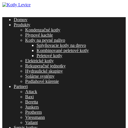
Domov
Produkty
Kondenzačné kotly
Plynové kachle
Kotly na pevné palivo
Splyňovacie kotly na drevo
Kombinované peletové kotly
Peletové kotly
Elektrické kotly
Rekuperačné jednotky
Hydraulické skupiny
Solárne systémy
Podlahové kúrenie
Partneri
Attack
Baxi
Beretta
Junkers
Protherm
Viessmann
Vailant
Servis kotlov