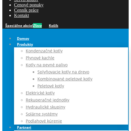
Cenové ponuky
Cenník práce
Kontakt
Špeciálne akcie!
Zľava
Košík
Domov
Produkty
Kondenzačné kotly
Plynové kachle
Kotly na pevné palivo
Splyňovacie kotly na drevo
Kombinované peletové kotly
Peletové kotly
Elektrické kotly
Rekuperačné jednotky
Hydraulické skupiny
Solárne systémy
Podlahové kúrenie
Partneri