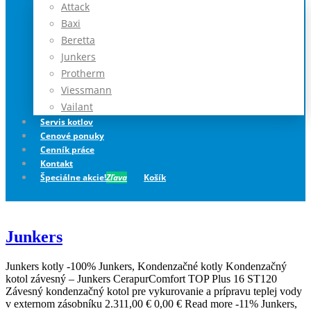
Attack
Baxi
Beretta
Junkers
Protherm
Viessmann
Vailant
Servis kotlov
Cenové ponuky
Cenník práce
Kontakt
Špeciálne akcie!
Zľava
Košík
Junkers
Junkers kotly -100% Junkers, Kondenzačné kotly Kondenzačný
kotol závesný – Junkers CerapurComfort TOP Plus 16 ST120
Závesný kondenzačný kotol pre vykurovanie a prípravu teplej vody
v externom zásobníku 2.311,00 € 0,00 € Read more -11% Junkers,