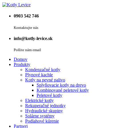
0903 542 746
Kontaktujte nás
info@kotly-levice.sk
Pošlite nám email
Domov
Produkty
Kondenzačné kotly
Plynové kachle
Kotly na pevné palivo
Splyňovacie kotly na drevo
Kombinované peletové kotly
Peletové kotly
Elektrické kotly
Rekuperačné jednotky
Hydraulické skupiny
Solárne systémy
Podlahové kúrenie
Partneri