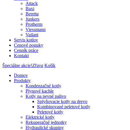
Attack
Baxi
Beretta
Junkers
Protherm
Viessmann
Vailant
Servis kotlov
Cenové ponuky
Cenník práce
Kontakt
Špeciálne akcie!
Zľava
Košík
Domov
Produkty
Kondenzačné kotly
Plynové kachle
Kotly na pevné palivo
Splyňovacie kotly na drevo
Kombinované peletové kotly
Peletové kotly
Elektrické kotly
Rekuperačné jednotky
Hydraulické skupiny