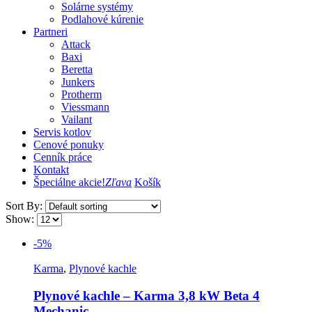
Solárne systémy
Podlahové kúrenie
Partneri
Attack
Baxi
Beretta
Junkers
Protherm
Viessmann
Vailant
Servis kotlov
Cenové ponuky
Cenník práce
Kontakt
Špeciálne akcie!
Zľava
Košík
Sort By:
Show:
-5%
Karma
,
Plynové kachle
Plynové kachle – Karma 3,8 kW Beta 4
Mechanic