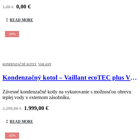
zmiešavacím ventilom, zloženie: 2 čerpadlá Grundfos, trojcestný
0,00
€
zmiešavací ventil, teplomery, limitný termostat, elektrická…
1,00
€
READ MORE
-13%
KONDENZAČNÉ KOTLY
,
VAILANT
Kondenzačný kotol – Vaillant ecoTEC plus VC 146/5-5
Závesné kondenzačné kotly na vykurovanie s možnosťou ohrevu
teplej vody v externom zásobníku.
1.999,00
€
2.299,00
€
READ MORE
-12%