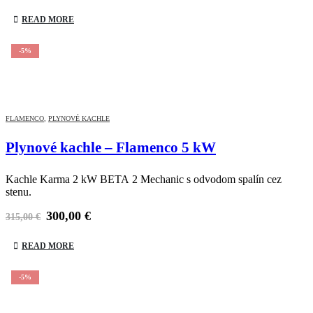
READ MORE
-5%
FLAMENCO
,
PLYNOVÉ KACHLE
Plynové kachle – Flamenco 5 kW
Kachle Karma 2 kW BETA 2 Mechanic s odvodom spalín cez
stenu.
300,00
€
315,00
€
READ MORE
-5%