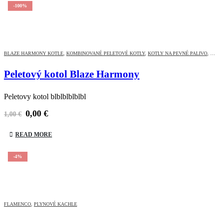
-100%
BLAZE HARMONY KOTLE
,
KOMBINOVANÉ PELETOVÉ KOTLY
,
KOTLY NA PEVNÉ PALIVO
,
PEL
Peletový kotol Blaze Harmony
Peletovy kotol blblblblblbl
0,00
€
1,00
€
READ MORE
-4%
FLAMENCO
,
PLYNOVÉ KACHLE