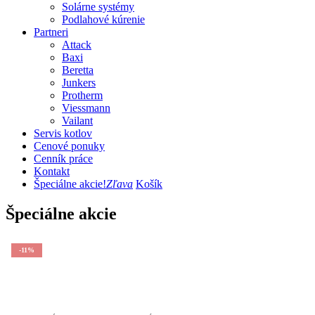
Solárne systémy
Podlahové kúrenie
Partneri
Attack
Baxi
Beretta
Junkers
Protherm
Viessmann
Vailant
Servis kotlov
Cenové ponuky
Cenník práce
Kontakt
Špeciálne akcie!
Zľava
Košík
Špeciálne akcie
-11%