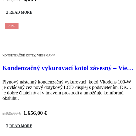
READ MORE
-18%
KONDENZAČNÉ KOTLY
,
VIESSMANN
Kondenzačný vykurovací kotol závesný – Viessmann Vitodens 100-W B1HC025
Plynový nástenný kondenzačný vykurovací kotol Vitodens 100-W
je ovládaný cez nový dotykový LCD-displej s podsvietením. Displej
je dobre čitateľný aj v tmavom prostredí a umožňuje komfortnú
obsluhu.
1.656,00
€
2.025,00
€
READ MORE