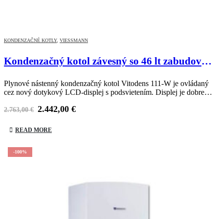
KONDENZAČNÉ KOTLY
,
VIESSMANN
Kondenzačný kotol závesný so 46 lt zabudovaným zásobníkom – Viessmann Vitodens 111-W náhradaB1LD017
Plynové nástenný kondenzačný kotol Vitodens 111-W je ovládaný
cez nový dotykový LCD-displej s podsvietením. Displej je dobre
čitateľný aj v tmavom prostredí a umožňuje komfortnú obsluhu.
2.442,00
€
2.763,00
€
READ MORE
-100%