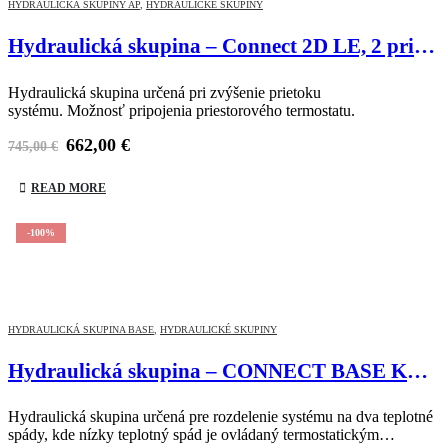
HYDRAULICKÁ SKUPINY AP
,
HYDRAULICKÉ SKUPINY
Hydraulická skupina – Connect 2D LE, 2 priame okruhy, el. čerpadla
Hydraulická skupina určená pri zvýšenie prietoku
systému. Možnosť pripojenia priestorového termostatu.
662,00
€
745,00
€
READ MORE
-100%
HYDRAULICKÁ SKUPINA BASE
,
HYDRAULICKÉ SKUPINY
Hydraulická skupina – CONNECT BASE KE MIX 1 LE, 1AT+1BT
Hydraulická skupina určená pre rozdelenie systému na dva teplotné
spády, kde nízky teplotný spád je ovládaný termostatickým