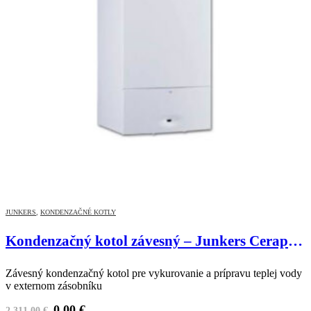
JUNKERS
,
KONDENZAČNÉ KOTLY
Kondenzačný kotol závesný – Junkers CerapurComfort TOP Plus 16 ST120
Závesný kondenzačný kotol pre vykurovanie a prípravu teplej vody
v externom zásobníku
0,00
€
2.311,00
€