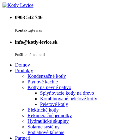
0903 542 746
Kontaktujte nás
info@kotly-levice.sk
Pošlite nám email
Domov
Produkty
Kondenzačné kotly
Plynové kachle
Kotly na pevné palivo
Splyňovacie kotly na drevo
Kombinované peletové kotly
Peletové kotly
Elektrické kotly
Rekuperačné jednotky
Hydraulické skupiny
Solárne systémy
Podlahové kúrenie
Partneri