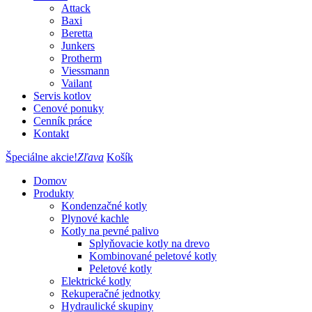
Attack
Baxi
Beretta
Junkers
Protherm
Viessmann
Vailant
Servis kotlov
Cenové ponuky
Cenník práce
Kontakt
Špeciálne akcie!
Zľava
Košík
Domov
Produkty
Kondenzačné kotly
Plynové kachle
Kotly na pevné palivo
Splyňovacie kotly na drevo
Kombinované peletové kotly
Peletové kotly
Elektrické kotly
Rekuperačné jednotky
Hydraulické skupiny