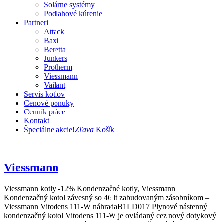
Solárne systémy
Podlahové kúrenie
Partneri
Attack
Baxi
Beretta
Junkers
Protherm
Viessmann
Vailant
Servis kotlov
Cenové ponuky
Cenník práce
Kontakt
Špeciálne akcie!
Zľava
Košík
Viessmann
Viessmann kotly -12% Kondenzačné kotly, Viessmann
Kondenzačný kotol závesný so 46 lt zabudovaným zásobníkom –
Viessmann Vitodens 111-W náhradaB1LD017 Plynové nástenný
kondenzačný kotol Vitodens 111-W je ovládaný cez nový dotykový