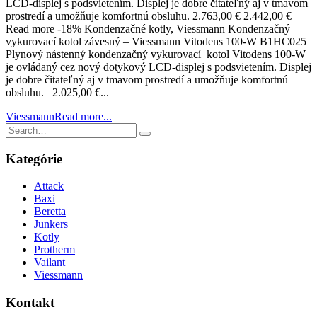
LCD-displej s podsvietením. Displej je dobre čitateľný aj v tmavom
prostredí a umožňuje komfortnú obsluhu. 2.763,00 € 2.442,00 €
Read more -18% Kondenzačné kotly, Viessmann Kondenzačný
vykurovací kotol závesný – Viessmann Vitodens 100-W B1HC025
Plynový nástenný kondenzačný vykurovací kotol Vitodens 100-W
je ovládaný cez nový dotykový LCD-displej s podsvietením. Displej
je dobre čitateľný aj v tmavom prostredí a umožňuje komfortnú
obsluhu. 2.025,00 €...
Viessmann
Read more...
Kategórie
Attack
Baxi
Beretta
Junkers
Kotly
Protherm
Vailant
Viessmann
Kontakt