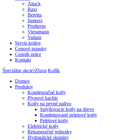
Attack
Baxi
Beretta
Junkers
Protherm
Viessmann
Vailant
Servis kotlov
Cenové ponuky
Cenník práce
Kontakt
Špeciálne akcie!
Zľava
Košík
Domov
Produkty
Kondenzačné kotly
Plynové kachle
Kotly na pevné palivo
Splyňovacie kotly na drevo
Kombinované peletové kotly
Peletové kotly
Elektrické kotly
Rekuperačné jednotky
Hydraulické skupiny