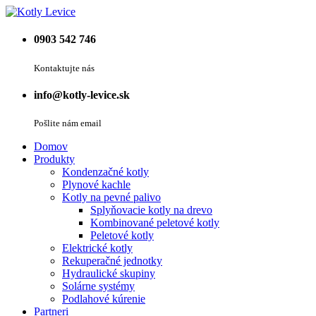
0903 542 746
Kontaktujte nás
info@kotly-levice.sk
Pošlite nám email
Domov
Produkty
Kondenzačné kotly
Plynové kachle
Kotly na pevné palivo
Splyňovacie kotly na drevo
Kombinované peletové kotly
Peletové kotly
Elektrické kotly
Rekuperačné jednotky
Hydraulické skupiny
Solárne systémy
Podlahové kúrenie
Partneri